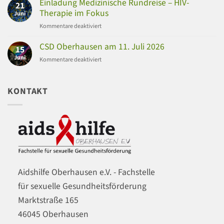
Einladung Medizinische Rundreise – HIV-
21
am
Therapie im Fokus
Juni
12.11.
für
Kommentare deaktiviert
und
Einladung
13.11.2026
Medizinische
CSD Oberhausen am 11. Juli 2026
15
Rundreise
Juni
für
Kommentare deaktiviert
–
CSD
HIV-
Oberhausen
Therapie
am
KONTAKT
im
11.
Fokus
Juli
2026
Aidshilfe Oberhausen e.V. - Fachstelle
für sexuelle Gesundheitsförderung
Marktstraße 165
46045 Oberhausen