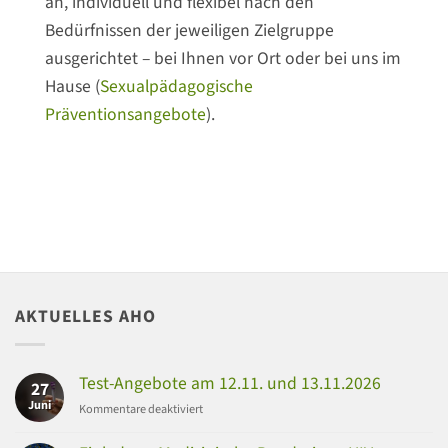
an, individuell und flexibel nach den
Bedürfnissen der jeweiligen Zielgruppe
ausgerichtet – bei Ihnen vor Ort oder bei uns im
Hause (
Sexualpädagogische
Präventionsangebote
).
AKTUELLES AHO
Test-Angebote am 12.11. und 13.11.2026
27
Juni
für
Kommentare deaktiviert
Test-
Angebote