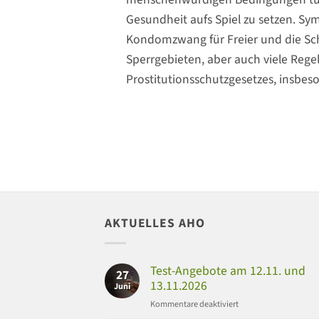
Gesundheit aufs Spiel zu setzen. Sym
Kondomzwang für Freier und die Sc
Sperrgebieten, aber auch viele Reg
Prostitutionsschutzgesetzes, insbes
AKTUELLES AHO
Test-Angebote am 12.11. und
27
13.11.2026
Juni
für
Kommentare deaktiviert
Test-