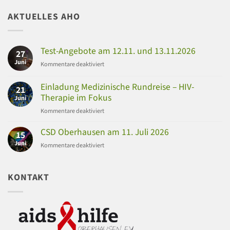
AKTUELLES AHO
Test-Angebote am 12.11. und 13.11.2026
27
Juni
für
Kommentare deaktiviert
Test-
Angebote
Einladung Medizinische Rundreise – HIV-
21
am
Therapie im Fokus
Juni
12.11.
für
Kommentare deaktiviert
und
Einladung
13.11.2026
Medizinische
CSD Oberhausen am 11. Juli 2026
15
Rundreise
Juni
für
Kommentare deaktiviert
–
CSD
HIV-
Oberhausen
Therapie
am
KONTAKT
im
11.
Fokus
Juli
2026