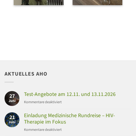
AKTUELLES AHO
Test-Angebote am 12.11. und 13.11.2026
27
Juni
für
Kommentare deaktiviert
Test-
Angebote
Einladung Medizinische Rundreise – HIV-
21
am
Therapie im Fokus
Juni
12.11.
für
Kommentare deaktiviert
und
Einladung