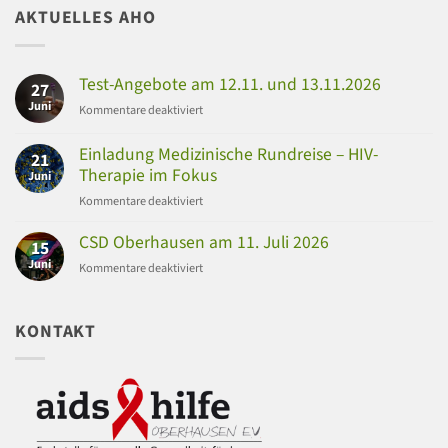
AKTUELLES AHO
Test-Angebote am 12.11. und 13.11.2026
27
Juni
für
Kommentare deaktiviert
Test-
Angebote
Einladung Medizinische Rundreise – HIV-
21
am
Therapie im Fokus
Juni
12.11.
für
Kommentare deaktiviert
und
Einladung
13.11.2026
Medizinische
CSD Oberhausen am 11. Juli 2026
15
Rundreise
Juni
für
Kommentare deaktiviert
–
CSD
HIV-
Oberhausen
Therapie
am
KONTAKT
im
11.
Fokus
Juli
2026