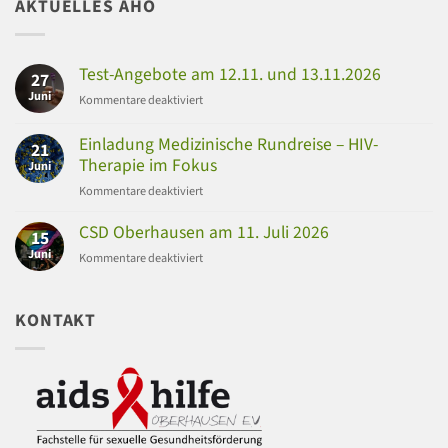
AKTUELLES AHO
Test-Angebote am 12.11. und 13.11.2026
27
Juni
für
Kommentare deaktiviert
Test-
Angebote
Einladung Medizinische Rundreise – HIV-
21
am
Therapie im Fokus
Juni
12.11.
für
Kommentare deaktiviert
und
Einladung
13.11.2026
Medizinische
CSD Oberhausen am 11. Juli 2026
15
Rundreise
Juni
für
Kommentare deaktiviert
–
CSD
HIV-
Oberhausen
Therapie
am
KONTAKT
im
11.
Fokus
Juli
2026