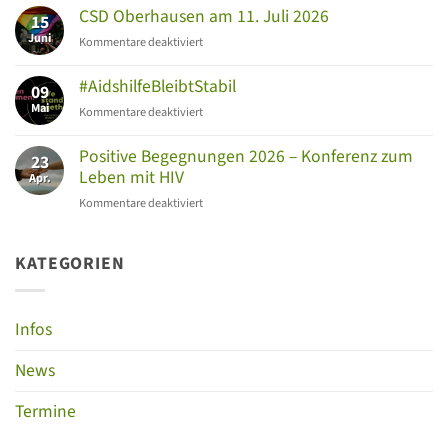
Medizinische
CSD Oberhausen am 11. Juli 2026
15
Rundreise
Juni
für
Kommentare deaktiviert
–
CSD
HIV-
Oberhausen
#AidshilfeBleibtStabil
Therapie
09
am
im
Mai
für
Kommentare deaktiviert
11.
Fokus
#AidshilfeBleibtStabil
Juli
Positive Begegnungen 2026 – Konferenz zum
2026
23
Leben mit HIV
Apr.
für
Kommentare deaktiviert
Positive
Begegnungen
2026
KATEGORIEN
–
Konferenz
zum
Infos
Leben
mit
News
HIV
Termine