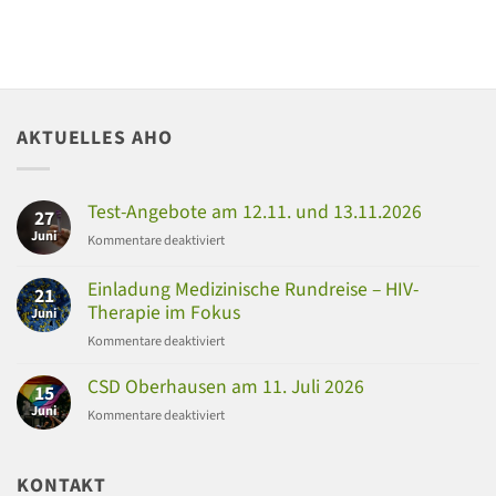
AKTUELLES AHO
Test-Angebote am 12.11. und 13.11.2026
27
Juni
für
Kommentare deaktiviert
Test-
Angebote
Einladung Medizinische Rundreise – HIV-
21
am
Therapie im Fokus
Juni
12.11.
für
Kommentare deaktiviert
und
Einladung
13.11.2026
Medizinische
CSD Oberhausen am 11. Juli 2026
15
Rundreise
Juni
für
Kommentare deaktiviert
–
CSD
HIV-
Oberhausen
Therapie
am
KONTAKT
im