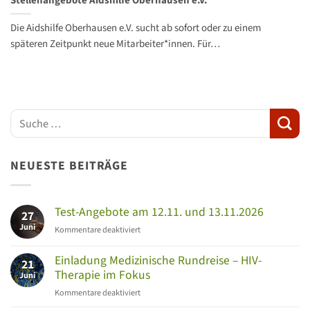
Stellenangebote Aidshilfe Oberhausen e.V.
Die Aidshilfe Oberhausen e.V. sucht ab sofort oder zu einem
späteren Zeitpunkt neue Mitarbeiter*innen. Für…
NEUESTE BEITRÄGE
Test-Angebote am 12.11. und 13.11.2026
27
Juni
für
Kommentare deaktiviert
Test-
Angebote
Einladung Medizinische Rundreise – HIV-
21
am
Therapie im Fokus
Juni
12.11.
für
Kommentare deaktiviert
und
Einladung
13.11.2026