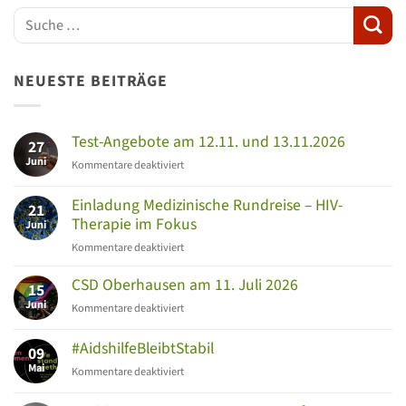
NEUESTE BEITRÄGE
Test-Angebote am 12.11. und 13.11.2026
27
Juni
für
Kommentare deaktiviert
Test-
Angebote
Einladung Medizinische Rundreise – HIV-
21
am
Therapie im Fokus
Juni
12.11.
für
Kommentare deaktiviert
und
Einladung
13.11.2026
Medizinische
CSD Oberhausen am 11. Juli 2026
15
Rundreise
Juni
für
Kommentare deaktiviert
–
CSD
HIV-
Oberhausen
#AidshilfeBleibtStabil
Therapie
09
am
im
Mai
für
Kommentare deaktiviert
11.
Fokus
#AidshilfeBleibtStabil
Juli