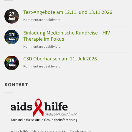
Test-Angebote am 12.11. und 13.11.2026
27
Juni
für
Kommentare deaktiviert
Test-
Angebote
Einladung Medizinische Rundreise – HIV-
21
am
Therapie im Fokus
Juni
12.11.
für
Kommentare deaktiviert
und
Einladung
13.11.2026
Medizinische
CSD Oberhausen am 11. Juli 2026
15
Rundreise
Juni
für
Kommentare deaktiviert
–
CSD
HIV-
Oberhausen
Therapie
am
KONTAKT
im
11.
Fokus
Juli
2026