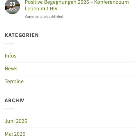
Positive Begegnungen 2026 – Konferenz zum
2026
23
Leben mit HIV
Apr.
für
Kommentare deaktiviert
Positive
Begegnungen
2026
KATEGORIEN
–
Konferenz
zum
Infos
Leben
mit
News
HIV
Termine
ARCHIV
Juni 2026
Mai 2026