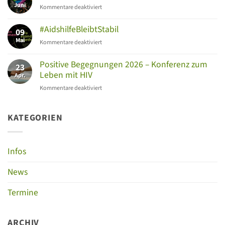
Rundreise
Juni
für
Kommentare deaktiviert
–
CSD
HIV-
Oberhausen
#AidshilfeBleibtStabil
Therapie
09
am
im
Mai
für
Kommentare deaktiviert
11.
Fokus
#AidshilfeBleibtStabil
Juli
Positive Begegnungen 2026 – Konferenz zum
2026
23
Leben mit HIV
Apr.
für
Kommentare deaktiviert
Positive
Begegnungen
2026
KATEGORIEN
–
Konferenz
zum
Infos
Leben
mit
News
HIV
Termine
ARCHIV