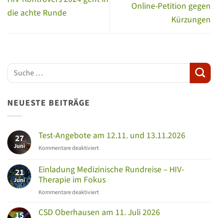
Online-Petition gegen
die achte Runde
Kürzungen
NEUESTE BEITRÄGE
Test-Angebote am 12.11. und 13.11.2026
27
Juni
für
Kommentare deaktiviert
Test-
Angebote
Einladung Medizinische Rundreise – HIV-
21
am
Therapie im Fokus
Juni
12.11.
für
Kommentare deaktiviert
und
Einladung
13.11.2026
Medizinische
CSD Oberhausen am 11. Juli 2026
15